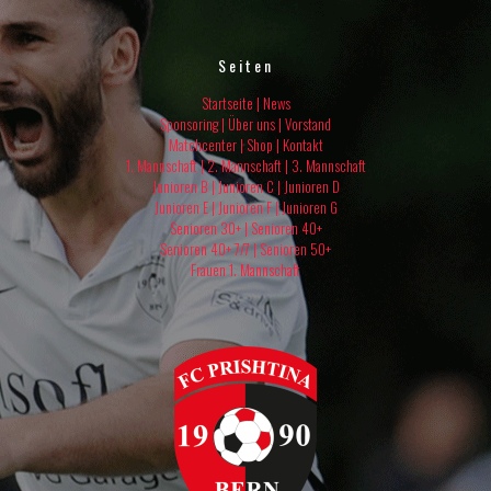
Seiten
Startseite
|
News
Sponsoring
|
Über uns
|
Vorstand
Matchcenter
|
Shop
|
Kontakt
1. Mannschaft
|
2. Mannschaft
|
3. Mannschaft
Junioren B |
Junioren C |
Junioren D
Junioren E |
Junioren F |
Junioren G
Senioren 30+ |
Senioren 40+
Senioren 40+ 7/7 |
Senioren 50+
Frauen 1. Mannschaft