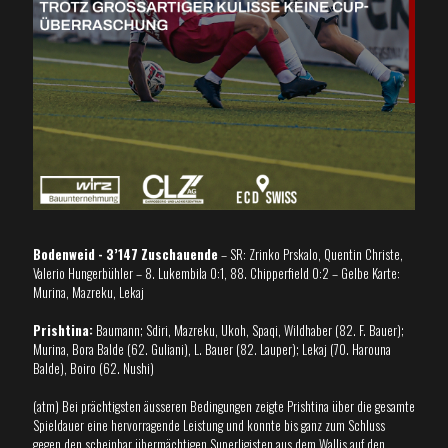
Bodenweid - 3’147 Zuschauende
– SR: Zrinko Prskalo, Quentin Christe,
Valerio Hungerbühler – 8. Lukembila 0:1, 88. Chipperfield 0:2 – Gelbe Karte:
Murina, Mazreku, Lekaj
Prishtina:
Baumann; Sdiri, Mazreku, Ukoh, Spaqi, Wildhaber (82. F. Bauer);
Murina, Bora Balde (62. Guliani), L. Bauer (82. Lauper); Lekaj (70. Harouna
Balde), Boiro (62. Nushi)
(atm) Bei prächtigsten äusseren Bedingungen zeigte Prishtina über die gesamte
Spieldauer eine hervorragende Leistung und konnte bis ganz zum Schluss
gegen den scheinbar übermächtigen Superligisten aus dem Wallis auf den