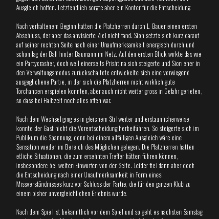
Ausgleich hoffen. Letztendlich sorgte aber ein Konter für die Entscheidung.
Nach verhaltenem Beginn hatten die Platzherren durch L. Bauer einen ersten
Abschluss, der aber das anvisierte Ziel nicht fand. Sion setzte sich kurz darauf
auf seiner rechten Seite nach einer Unaufmerksamkeit energisch durch und
schon lag der Ball hinter Baumann im Netz. Auf den ersten Blick wirkte das wie
ein Partycrasher, doch weil einerseits Prishtina sich steigerte und Sion eher in
den Verwaltungsmodus zurückschaltete entwickelte sich eine vorwiegend
ausgeglichene Partie, in der sich die Platzherren nicht wirklich gute
Torchancen erspielen konnten, aber auch nicht weiter gross in Gefahr gerieten,
so dass bei Halbzeit noch alles offen war.
Nach dem Wechsel ging es in gleichem Stil weiter und erstaunlicherweise
konnte der Gast nicht die Vorentscheidung herbeiführen. So steigerte sich im
Publikum die Spannung, denn bei einem allfälligen Ausgleich wäre eine
Sensation wieder im Bereich des Möglichen gelegen. Die Platzherren hatten
etliche Situationen, die zum ersehnten Treffer hätten führen können,
insbesondere bei weiten Einwürfen von der Seite. Leider fiel dann aber doch
die Entscheidung nach einer Unaufmerksamkeit in Form eines
Missverständnisses kurz vor Schluss der Partie, die für den ganzen Klub zu
einem bisher unvergleichlichen Erlebnis wurde.
Nach dem Spiel ist bekanntlich vor dem Spiel und so geht es nächsten Samstag