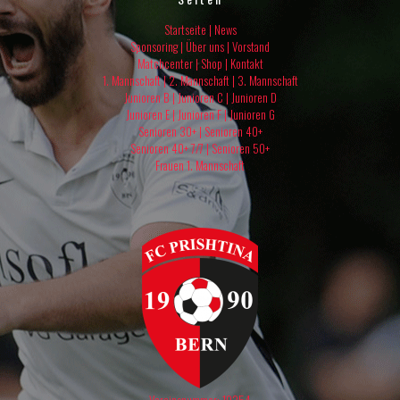
Startseite
|
News
Sponsoring
|
Über uns
|
Vorstand
Matchcenter
|
Shop
|
Kontakt
1. Mannschaft
|
2. Mannschaft
|
3. Mannschaft
Junioren B |
Junioren C |
Junioren D
Junioren E |
Junioren F |
Junioren G
Senioren 30+ |
Senioren 40+
Senioren 40+ 7/7 |
Senioren 50+
Frauen 1. Mannschaft