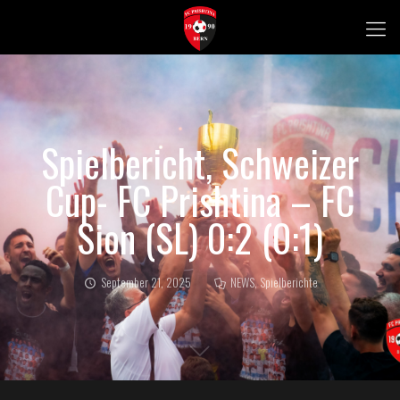
Spielbericht, Schweizer
Cup- FC Prishtina – FC
Sion (SL) 0:2 (0:1)
September 21, 2025
NEWS
,
Spielberichte