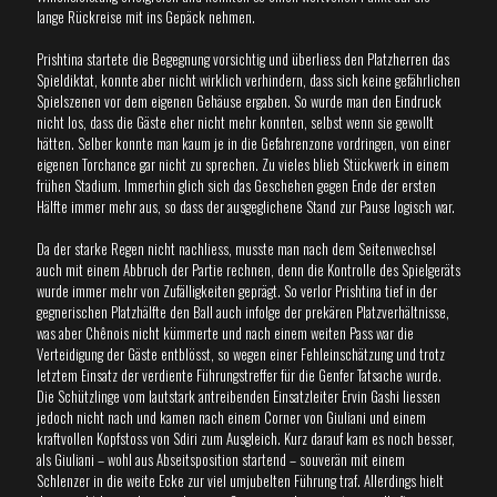
lange Rückreise mit ins Gepäck nehmen.
Prishtina startete die Begegnung vorsichtig und überliess den Platzherren das
Spieldiktat, konnte aber nicht wirklich verhindern, dass sich keine gefährlichen
Spielszenen vor dem eigenen Gehäuse ergaben. So wurde man den Eindruck
nicht los, dass die Gäste eher nicht mehr konnten, selbst wenn sie gewollt
hätten. Selber konnte man kaum je in die Gefahrenzone vordringen, von einer
eigenen Torchance gar nicht zu sprechen. Zu vieles blieb Stückwerk in einem
frühen Stadium. Immerhin glich sich das Geschehen gegen Ende der ersten
Hälfte immer mehr aus, so dass der ausgeglichene Stand zur Pause logisch war.
Da der starke Regen nicht nachliess, musste man nach dem Seitenwechsel
auch mit einem Abbruch der Partie rechnen, denn die Kontrolle des Spielgeräts
wurde immer mehr von Zufälligkeiten geprägt. So verlor Prishtina tief in der
gegnerischen Platzhälfte den Ball auch infolge der prekären Platzverhältnisse,
was aber Chênois nicht kümmerte und nach einem weiten Pass war die
Verteidigung der Gäste entblösst, so wegen einer Fehleinschätzung und trotz
letztem Einsatz der verdiente Führungstreffer für die Genfer Tatsache wurde.
Die Schützlinge vom lautstark antreibenden Einsatzleiter Ervin Gashi liessen
jedoch nicht nach und kamen nach einem Corner von Giuliani und einem
kraftvollen Kopfstoss von Sdiri zum Ausgleich. Kurz darauf kam es noch besser,
als Giuliani – wohl aus Abseitsposition startend – souverän mit einem
Schlenzer in die weite Ecke zur viel umjubelten Führung traf. Allerdings hielt