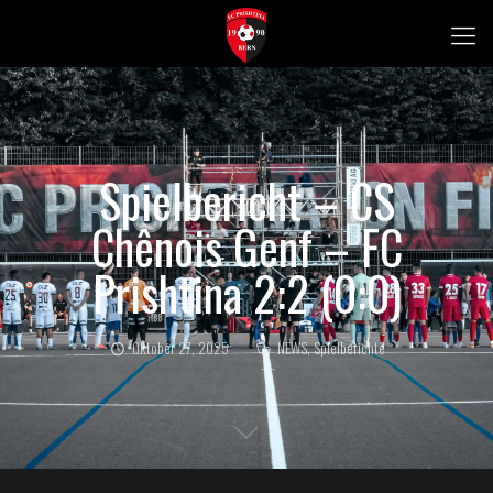
Spielbericht – CS
Chênois Genf – FC
Prishtina 2:2 (0:0)
Oktober 27, 2025
NEWS
,
Spielberichte