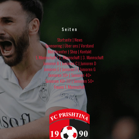
Seiten
Startseite
|
News
Sponsoring
|
Über uns
|
Vorstand
Matchcenter
|
Shop
|
Kontakt
1. Mannschaft
|
2. Mannschaft
|
3. Mannschaft
Junioren B |
Junioren C |
Junioren D
Junioren E |
Junioren F |
Junioren G
Senioren 30+ |
Senioren 40+
Senioren 40+ 7/7 |
Senioren 50+
Frauen 1. Mannschaft