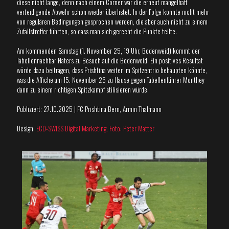
diese nicht lange, denn nach einem Corner war die erneut mangelhaft
verteidigende Abwehr schon wieder überlistet. In der Folge konnte nicht mehr
von regulären Bedingungen gesprochen werden, die aber auch nicht zu einem
Zufallstreffer führten, so dass man sich gerecht die Punkte teilte.
Am kommenden Samstag (1. November 25, 19 Uhr, Bodenweid) kommt der
Tabellennachbar Naters zu Besuch auf die Bodenweid. Ein positives Resultat
würde dazu beitragen, dass Prishtina weiter im Spitzentrio behaupten könnte,
was die Affiche am 15. November 25 zu Hause gegen Tabellenführer Monthey
dann zu einem richtigen Spitzkampf stilisieren würde.
Publiziert: 27.10.2025 | FC Prishtina Bern, Armin Thalmann
Design:
ECD-SWISS Digital Marketing, Foto:
Peter Matter