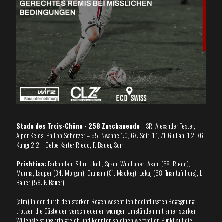
Stade des Trois-Chêne - 258 Zuschauende
– SR: Alexander Tester,
Alper Keles, Philipp Scherzer – 55. Nwanne 1:0, 67. Sdiri 1:1, 71. Giuliani 1:2, 76.
Kungi 2:2 – Gelbe Karte: Riedo, F. Bauer, Sdiri
Prishtina:
Farkondeh; Sdiri, Ukoh, Spaqi, Wildhaber; Asani (58. Riedo),
Murina, Lauper (84. Morgan), Giuliani (81. Mackej); Lekaj (58. Triantafillidis), L.
Bauer (58. F. Bauer)
(atm) In der durch den starken Regen wesentlich beeinflussten Begegnung
trotzen die Gäste den verschiedenen widrigen Umständen mit einer starken
Willensleistung erfolgreich und konnten so einen wertvollen Punkt auf die